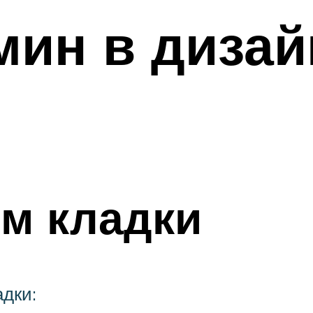
мин в дизай
м кладки
адки: