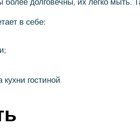
 более долговечны, их легко мыть. Т
тает в себе:
и;
 кухни гостиной
ть