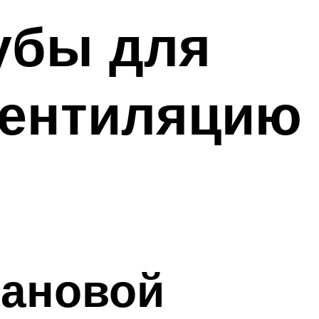
убы для
вентиляцию
фановой