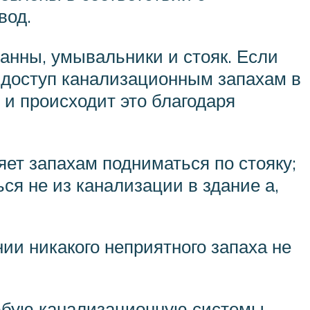
вод.
нны, умывальники и стояк. Если
т доступ канализационным запахам в
и происходит это благодаря
яет запахам подниматься по стояку;
ся не из канализации в здание а,
и никакого неприятного запаха не
юбую канализационную системы