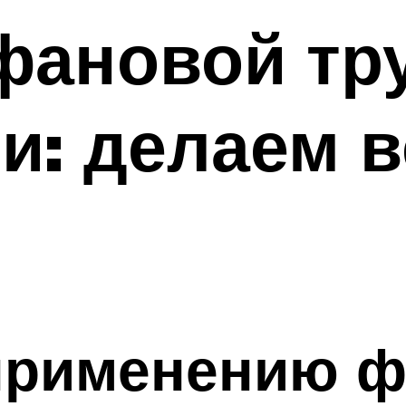
фановой тр
и: делаем 
 применению 