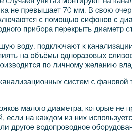
ве случаев унитаз монтируют на кан
чка не превышает 70 мм. В свою очер
дключаются с помощью сифонов с диа
одного прибора перекрыть диаметр ст
щую воду, подключают к канализации
лиять на объёмы одноразовых сливов 
роизводится по личному желанию вла
 канализационных систем с фановой
тояков малого диаметра, которые не 
, если на каждом из них используетс
или другое водопроводное оборудован