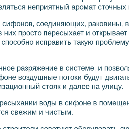
ляться неприятный аромат сточных 
сифонов, соединяющих, раковины, ва
 в них просто пересыхает и открывае
способно исправить такую проблему 
ное разряжение в системе, и позвол
оне воздушные потоки будут двигать
изационный стояк и далее на улицу.
ресыхании воды в сифоне в помещени
тся свежим и чистым.
 строители советуют оборудовать л