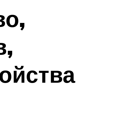
во,
в,
ройства