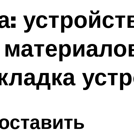
а: устройст
 материало
кладка уст
оставить