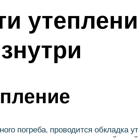
ти утеплени
изнутри
епление
ого погреба, проводится обкладка у