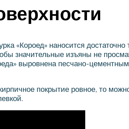
оверхности
турка «Короед» наносится достаточно
тобы значительные изъяны не просма
еда» выровнена песчано-цементным р
 кирпичное покрытие ровное, то мож
левкой.