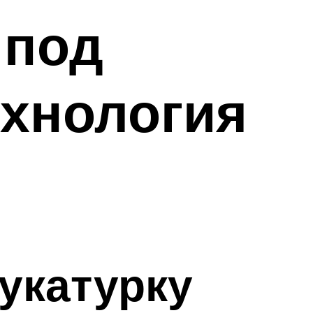
 под
ехнология
укатурку