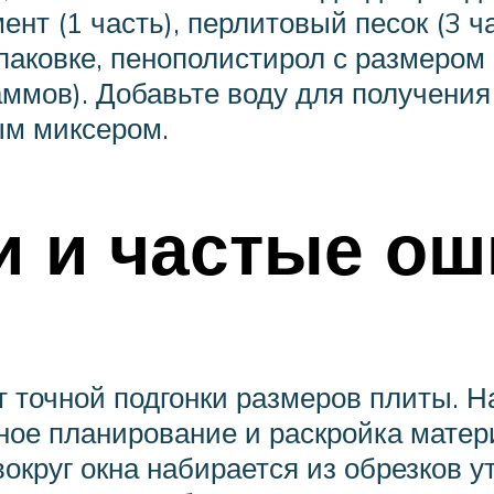
нт (1 часть), перлитовый песок (3 ч
упаковке, пенополистирол с размером
ммов). Добавьте воду для получения
ым миксером.
и и частые ош
т точной подгонки размеров плиты. 
ное планирование и раскройка матер
округ окна набирается из обрезков ут