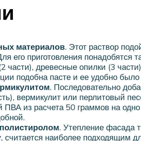
ми
ных материалов
. Этот раствор под
ля его приготовления понадобятся та
(2 части), древесные опилки (3 части
нции подобна пасте и ее удобно было
ермикулитом
. Последовательно доба
ть), вермикулит или перлитовый песо
й ПВА из расчета 50 граммов на одно
добной.
ополистиролом
. Утепление фасада 
у, считается наиболее подходящим дл