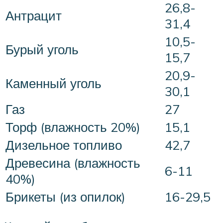
26,8-
Антрацит
31,4
10,5-
Бурый уголь
15,7
20,9-
Каменный уголь
30,1
Газ
27
Торф (влажность 20%)
15,1
Дизельное топливо
42,7
Древесина (влажность
6-11
40%)
Брикеты (из опилок)
16-29,5