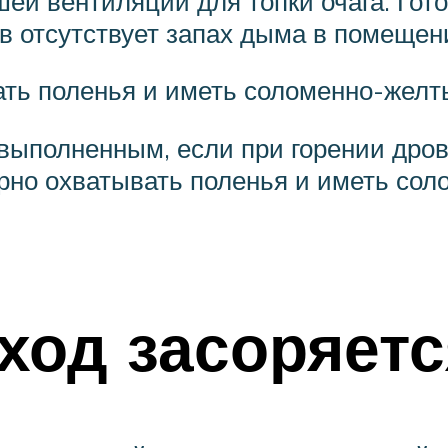
шей вентиляции для топки очага. Гот
в отсутствует запах дыма в помещен
ть поленья и иметь соломенно-желт
выполненным, если при горении дров
но охватывать поленья и иметь сол
ход засоряетс