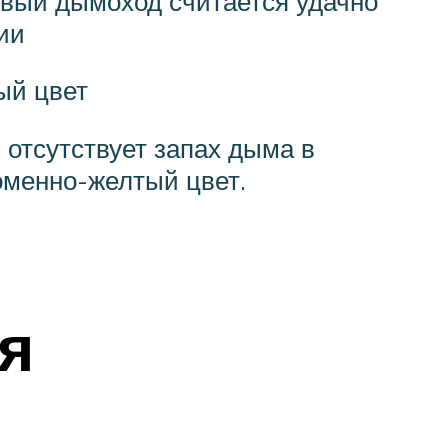
овый дымоход считается удачно
ии
ый цвет
 отсутствует запах дыма в
оменно-желтый цвет.
я