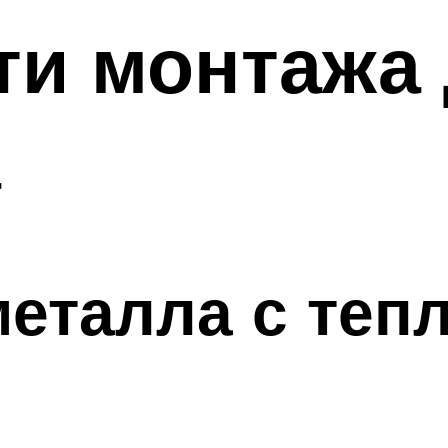
ти монтажа
а
еталла с теп