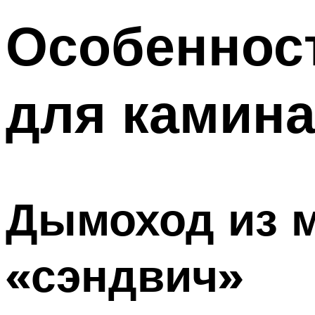
Особеннос
для камин
Дымоход из м
«сэндвич»