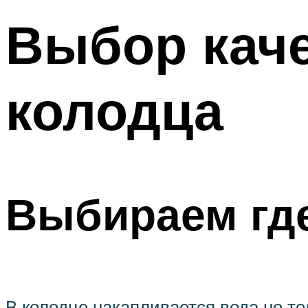
Выбор кач
колодца
Выбираем где
В колодце накапливается вода не тол