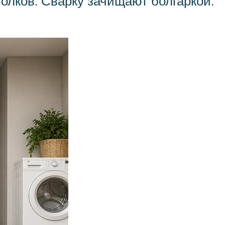
голков. Сварку зачищают болгаркой.