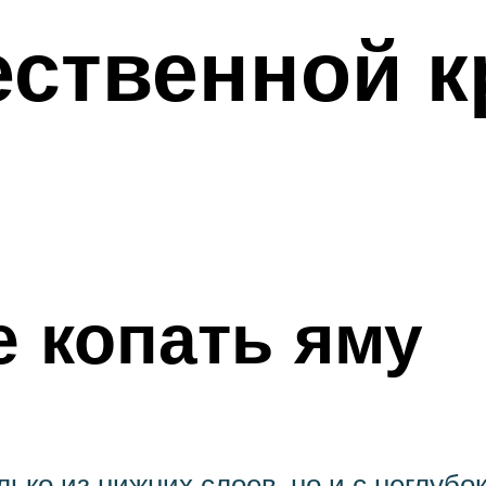
ественной 
 копать яму
ько из нижних слоев, но и с неглубо