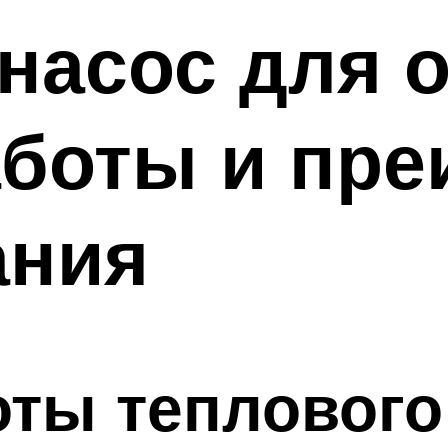
насос для 
аботы и пр
ания
ты теплового