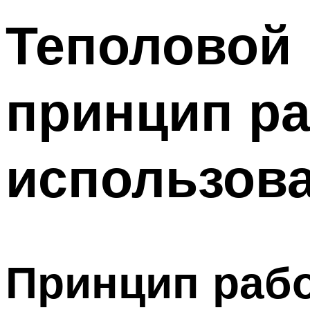
Теполовой 
принцип р
использов
Принцип рабо