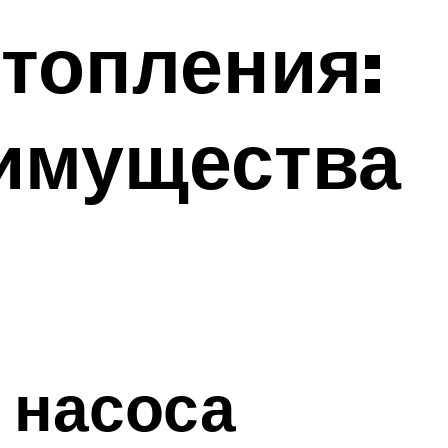
отопления:
еимущества
 насоса