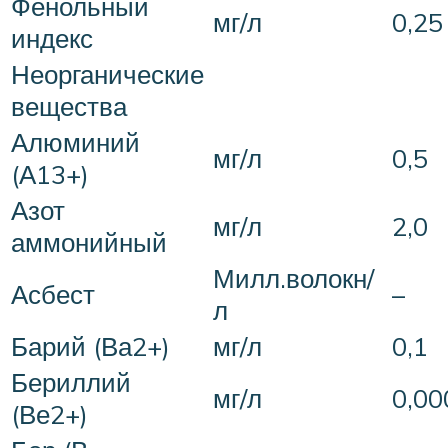
Фенольный
мг/л
0,25
индекс
Неорганические
вещества
Алюминий
мг/л
0,5
(А13+)
Азот
мг/л
2,0
аммонийный
Милл.волокн/
Асбест
–
л
Барий (Ва2+)
мг/л
0,1
Бериллий
мг/л
0,00
(Ве2+)