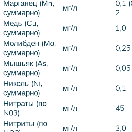
Марганец (Мn,
0,1 (
мг/л
суммарно)
2
Медь (Сu,
мг/л
1,0
суммарно)
Молибден (Мо,
мг/л
0,25
суммарно)
Мышьяк (Аs,
мг/л
0,05
суммарно)
Никель (Ni,
мг/л
0,1
суммарно)
Нитраты (по
мг/л
45
N03)
Нитриты (по
мг/л
3,0