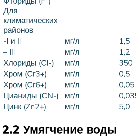
Фториды (F”)
Для
климатических
районов
-I и II
мг/л
1,5
– III
мг/л
1,2
Хлориды (Сl-)
мг/л
350
Хром (Сг3+)
мг/л
0,5
Хром (Сг6+)
мг/л
0,05
Цианиды (СN-)
мг/л
0,03
Цинк (Zn2+)
мг/л
5,0
2.2 Умягчение воды