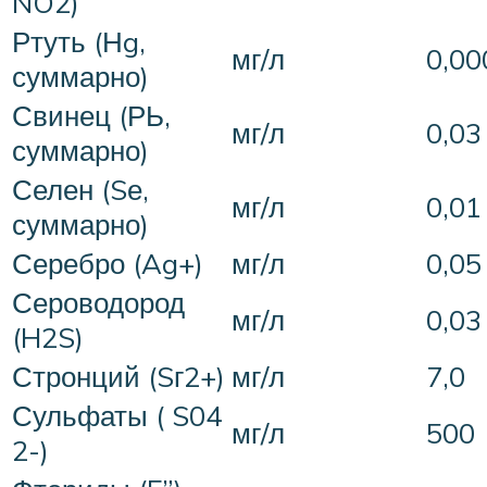
NO2)
Ртуть (Нg,
мг/л
0,00
суммарно)
Свинец (РЬ,
мг/л
0,03
суммарно)
Селен (Sе,
мг/л
0,01
суммарно)
Серебро (Ag+)
мг/л
0,05
Сероводород
мг/л
0,03
(H2S)
Стронций (Sг2+)
мг/л
7,0
Сульфаты ( S04
мг/л
500
2-)