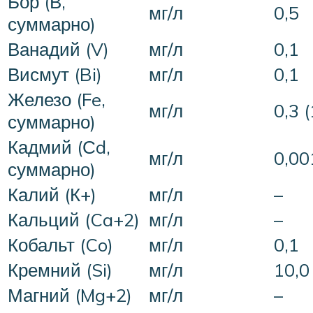
Бор (В,
мг/л
0,5
суммарно)
Ванадий (V)
мг/л
0,1
Висмут (Bi)
мг/л
0,1
Железо (Fe,
мг/л
0,3 (
суммарно)
Кадмий (Сd,
мг/л
0,00
суммарно)
Калий (К+)
мг/л
–
Кальций (Ca+2)
мг/л
–
Кобальт (Co)
мг/л
0,1
Кремний (Si)
мг/л
10,0
Магний (Mg+2)
мг/л
–