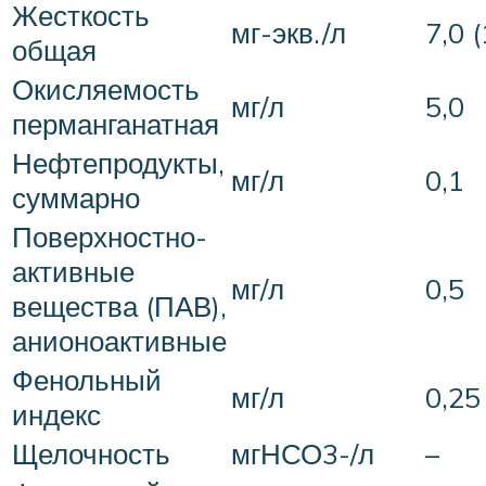
Жесткость
мг-экв./л
7,0 
общая
Окисляемость
мг/л
5,0
перманганатная
Нефтепродукты,
мг/л
0,1
суммарно
Поверхностно-
активные
мг/л
0,5
вещества (ПАВ),
анионоактивные
Фенольный
мг/л
0,25
индекс
Щелочность
мгНСО3-/л
–