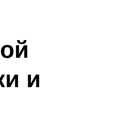
ной
ки и