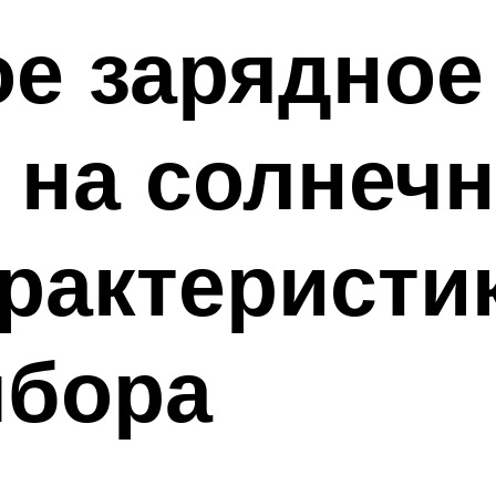
е зарядное
 на солнеч
арактеристи
бора