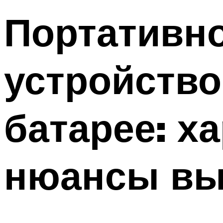
Портативно
устройство
батарее: х
нюансы вы