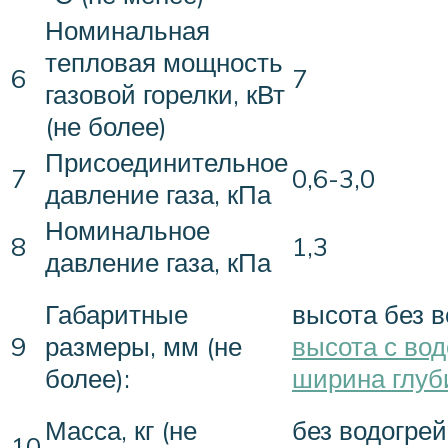
Номинальная
тепловая мощность
6
7
газовой горелки, кВт
(не более)
Присоединительное
7
0,6-3,0
давление газа, кПа
Номинальное
8
1,3
давление газа, кПа
Габаритные
высота без в
9
размеры, мм (не
высота с вод
более):
ширина глуб
Масса, кг (не
без водогрей
10