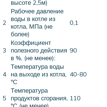
высоте 2,5м)
Рабочее давление
воды в котле из
2
0,1
котла, МПа (не
более)
Коэффициент
3
полезного действия
90
в %, (не менее):
Температура воды
4
на выходе из котла,
40-80
ºС
Температура
5
продуктов сгорания,
110
ºС (не менее)