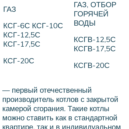
ГАЗ, ОТБОР
ГАЗ
ГОРЯЧЕЙ
ВОДЫ
КСГ-6С КСГ-10С
КСГ-12,5С
КСГВ-12,5С
КСГ-17,5С
КСГВ-17,5С
КСГ-20С
КСГВ-20С
— первый отечественный
производитель котлов с закрытой
камерой сго­рания. Такие котлы
можно ставить как в стандартной
кварти­ре, так и в индивидуальном