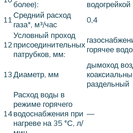
более):
водогрейкой
Средний расход
11
0,4
газа*, м³/час
Условный проход
газоснабжен
12
присоединительных
горячее вод
патрубков, мм:
дымоход воз
13
Диаметр, мм
коаксиальны
раздельный
Расход воды в
режиме горячего
14
водоснабже­ния при
—
нагреве на 35 °С, л/
мин