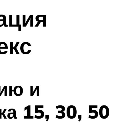
ация
екс
ию и
а 15, 30, 50