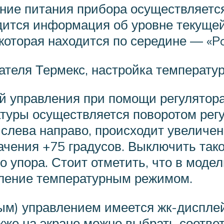
ние питания прибора осуществляетс
одится информация об уровне текуще
которая находится по середине — «Po
ателя Термекс, настройка температу
й управления при помощи регулятора
уры осуществляется поворотом регу
р слева направо, происходит увелич
начения +75 градусов. Выключить так
о упора. Стоит отметить, что в мод
вление температурным режимом.
ым) управлением имеется жк-дисплей
акже на экране можно выбрать соотв