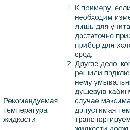
К примеру, есл
необходим изм
лишь для унита
достаточно при
прибор для хо
сред.
Другое дело, ко
решили подклю
нему умывальн
душевую кабину
Рекомендуемая
случае максим
температура
допустимая те
жидкости
транспортируе
жидкости долж